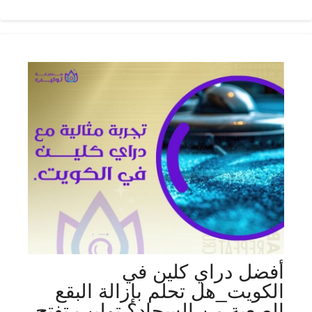
أفضل دراي كلين في
الكويت_هل تحلم بإزالة البقع
الصعبة من السجاد؟ توليب تفتح