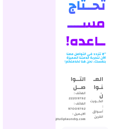
تحــتاج
مســــ
ــاعده!
“لا تتردد في التواصل معنا
الآن لتجربة خدمتنا المميزة
بنفسك، نحن هنا لخدمتكم!
العـ
التــوا
نـوا
صــل
ن
الهاتف :
22209792
الكــويت
الهاتف :
:
97009792
أسواق
الايـميل :
القرين
info@tuliplaundry.com