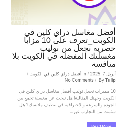
أفضل مغاسل دراي كلين في
الكويت_تعرف على 10 مزايا
حصرية تجعل من توليب
مغسلتك المفضلة في الكويت بلا
منافسة
أبريل 7, 2025
In
أفضل دراي كلين في الكويت
No Comments
By
Tulip
10 مميزات تجعل توليب أفضل مغاسل دراي كلين في
الكويت وجهتك المثالية! هل تبحث عن مغسلة تجمع بين
الجودة والسرعة والاحترافية في تنظيف ملابسك؟ هل
سئمت من التجارب غير...
Read More